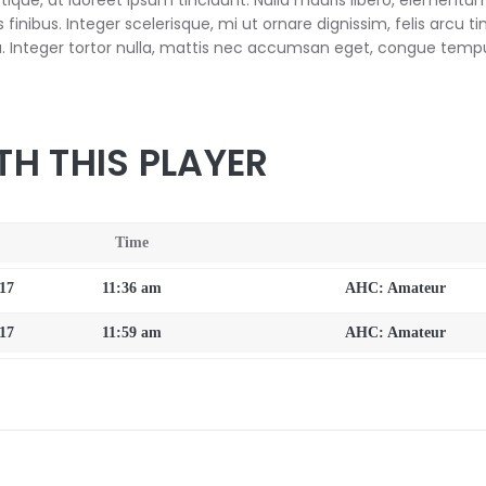
nibus. Integer scelerisque, mi ut ornare dignissim, felis arcu tinci
la. Integer tortor nulla, mattis nec accumsan eget, congue tempu
TH THIS PLAYER
Time
017
11:36 am
AHC: Amateur
017
11:59 am
AHC: Amateur