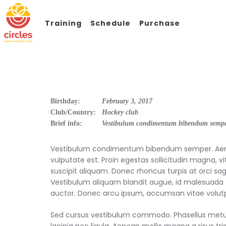
Training
Schedule
Purchase
Birthday:
February 3, 2017
Club/Country:
Hockey club
Brief info:
Vestibulum condimentum bibendum sempe
Vestibulum condimentum bibendum semper. Aenean
vulputate est. Proin egestas sollicitudin magna, v
suscipit aliquam. Donec rhoncus turpis at orci sagi
Vestibulum aliquam blandit augue, id malesuada t
auctor. Donec arcu ipsum, accumsan vitae volutpat
Sed cursus vestibulum commodo. Phasellus metus s
lacinia nec ligula. Aenean mollis magna a risus tri