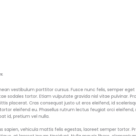
TRAINING
CIRCLES BEACH VOLLEYBALL
The academy of beach volleyball
SCHEDULE
PURCHASE
r.
 vestibulum porttitor cursus. Fusce nunc felis, semper eget
itae sodales tortor. Etiam vulputate gravida nisl vitae pulvinar. 
ttis placerat. Cras consequat justo ut eros eleifend, id scelerisq
ortor eleifend eu. Phasellus rutrum lectus feugiat orci eleifen
 id, pretium vel nulla.
apien, vehicula mattis felis egestas, laoreet semper tortor. Pr
stique, at laoreet ipsum tincidunt. Nulla mauris libero, elementum 