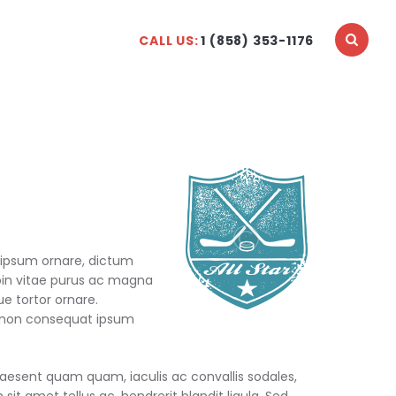
CALL US:
1 (858) 353-1176
 ipsum ornare, dictum
Proin vitae purus ac magna
ue tortor ornare.
d, non consequat ipsum
aesent quam quam, iaculis ac convallis sodales,
sit amet tellus ac, hendrerit blandit ligula. Sed